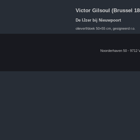
Victor Gilsoul (Brussel 
De IJzer bij Nieuwpoort
olieverf/doek 50×55 cm, gesigneerd r.o.
Noorderhaven 50 - 9712 VL